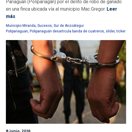
Pariaguán (Polipariagán) por el delito de robo de ganado
en una finca ubicada vía al municipio Mac Gregor.
Leer
más
Municipio Miranda
,
Sucesos
,
Sur de Anzoátegui
Polipariaguan
,
Polipariaguán desarticula banda de cuatreros
,
slider
,
ticker
8 junio, 2016