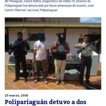
AD Pariaguan
,
Carlos Rattia
,
Diagnóstico de Orbita TV
,
Director de
Polipariaguán fue denunciado por hacer amenazas de muerte
,
Juan
Carlos Villarroel
,
nacional
,
Polipariaguan
23 marzo, 2016
Polipariaguán detuvo a dos