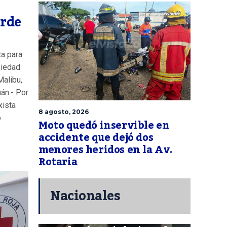
arde
ta para
piedad
Malibu,
án.- Por
xista
8 agosto, 2026
o
Moto quedó inservible en
accidente que dejó dos
menores heridos en la Av.
Rotaria
Nacionales