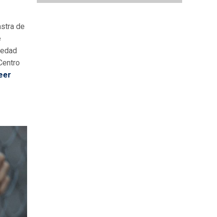
stra de
e
 edad
Centro
eer