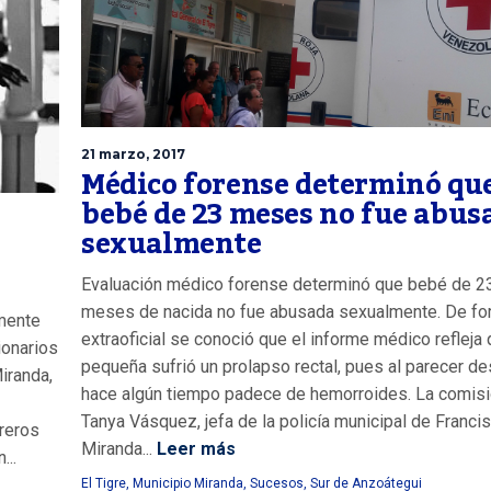
21 marzo, 2017
Médico forense determinó qu
bebé de 23 meses no fue abus
sexualmente
Evaluación médico forense determinó que bebé de 2
meses de nacida no fue abusada sexualmente. De f
amente
extraoficial se conoció que el informe médico refleja 
ionarios
pequeña sufrió un prolapso rectal, pues al parecer d
iranda,
hace algún tiempo padece de hemorroides. La comis
Tanya Vásquez, jefa de la policía municipal de Franci
treros
Miranda...
Leer más
...
El Tigre
,
Municipio Miranda
,
Sucesos
,
Sur de Anzoátegui