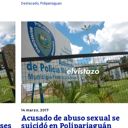
Destacado
,
Polipariaguan
14 marzo, 2017
Acusado de abuso sexual se
eses
suicidó en Polipariaguán