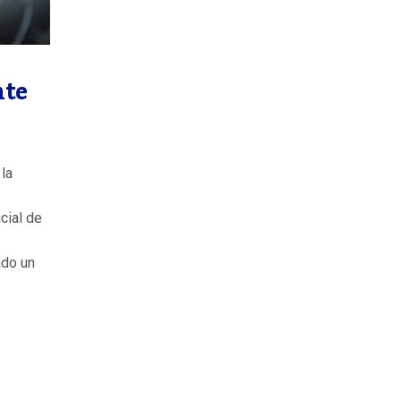
nte
la
cial de
ado un