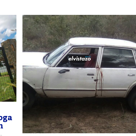
roga
n