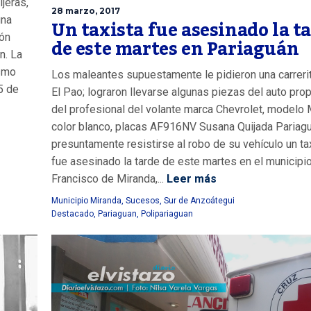
jeras,
28 marzo, 2017
una
Un taxista fue asesinado la t
ión
de este martes en Pariaguán
n. La
ismo
Los maleantes supuestamente le pidieron una carreri
5 de
El Pao; lograron llevarse algunas piezas del auto pro
del profesional del volante marca Chevrolet, modelo 
color blanco, placas AF916NV Susana Quijada Pariagu
presuntamente resistirse al robo de su vehículo un ta
fue asesinado la tarde de este martes en el municipi
Francisco de Miranda,...
Leer más
Municipio Miranda
,
Sucesos
,
Sur de Anzoátegui
Destacado
,
Pariaguan
,
Polipariaguan