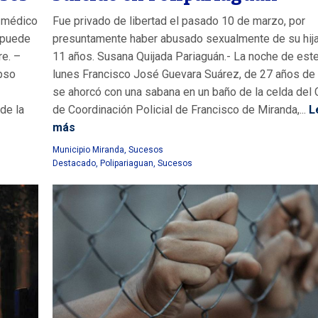
e médico
Fue privado de libertad el pasado 10 de marzo, por
 puede
presuntamente haber abusado sexualmente de su hija
re. –
11 años. Susana Quijada Pariaguán.- La noche de est
pso
lunes Francisco José Guevara Suárez, de 27 años de
se ahorcó con una sabana en un baño de la celda del 
de la
de Coordinación Policial de Francisco de Miranda,...
L
más
Municipio Miranda
,
Sucesos
Destacado
,
Polipariaguan
,
Sucesos