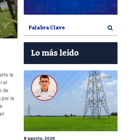
Lo más leído
rto la
n el
o de
 por la
a
el
8 agosto, 2026