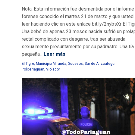
Nota: Esta información fue desmentida por el inform
forense conocido el martes 21 de marzo y que usted
leer haciendo clic en este enlace bit.ly/2nybsXr El Tig
Una bebé de apenas 23 meses nacida sufrió un prola
rectal complicado con desgarre, tras ser abusada
sexualmente presuntamente por su padrastro. Una tía 
pequeña...
Leer más
El Tigre
,
Municipio Miranda
,
Sucesos
,
Sur de Anzoátegui
Polipariaguan
,
Violador