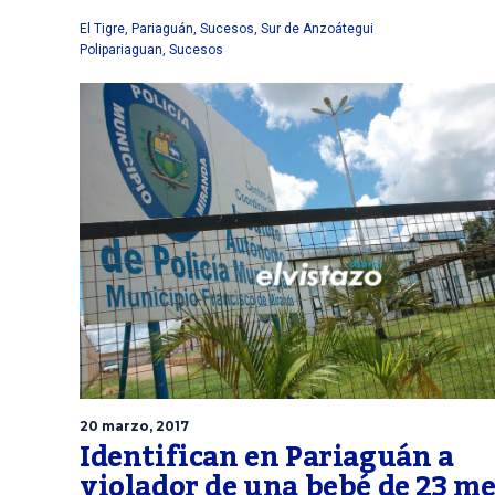
El Tigre
,
Pariaguán
,
Sucesos
,
Sur de Anzoátegui
Polipariaguan
,
Sucesos
20 marzo, 2017
Identifican en Pariaguán a
violador de una bebé de 23 m