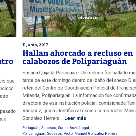
11 junio, 2017
Hallan ahorcado a recluso en
atro
calabozos de Polipariaguán
Susana Quijada Pariaguán.- Un recluso fue hallado mue
tarde de este domingo dentro del baño del anexo D e
ció que
retén del Centro de Coordinación Policial de Francisc
ancisco
Miranda, Polipariaguán. La información fue confirmada
atro
directora de esa institución policial, comisionada Tani
Vásquez, quien identificó al occiso como Victor Manu
l pasado
González Herrera....
Leer más
que
Pariaguán
,
Sucesos
,
Sur de Anzoátegui
Polipariaguan
,
Sucesos
,
Victor Manuel González Herrera