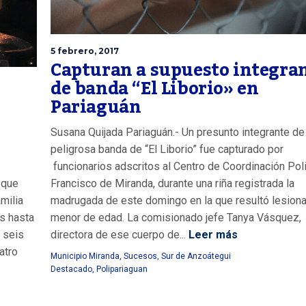
5 febrero, 2017
Capturan a supuesto integra
de banda “El Liborio» en
Pariaguán
Susana Quijada Pariaguán.- Un presunto integrante de 
peligrosa banda de “El Liborio” fue capturado por
funcionarios adscritos al Centro de Coordinación Poli
 que
Francisco de Miranda, durante una riña registrada la
amilia
madrugada de este domingo en la que resultó lesion
s hasta
menor de edad. La comisionado jefe Tanya Vásquez,
 seis
directora de ese cuerpo de...
Leer más
atro
Municipio Miranda
,
Sucesos
,
Sur de Anzoátegui
Destacado
,
Polipariaguan