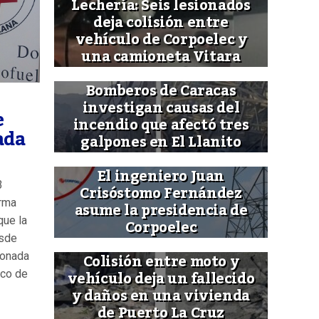
Lechería: Seis lesionados
deja colisión entre
vehículo de Corpoelec y
una camioneta Vitara
Bomberos de Caracas
investigan causas del
e
incendio que afectó tres
ada
galpones en El Llanito
El ingeniero Juan
3
Crisóstomo Fernández
orma
asume la presidencia de
que la
Corpoelec
esde
Colisión entre moto y
ionada
vehículo deja un fallecido
sco de
y daños en una vivienda
de Puerto La Cruz