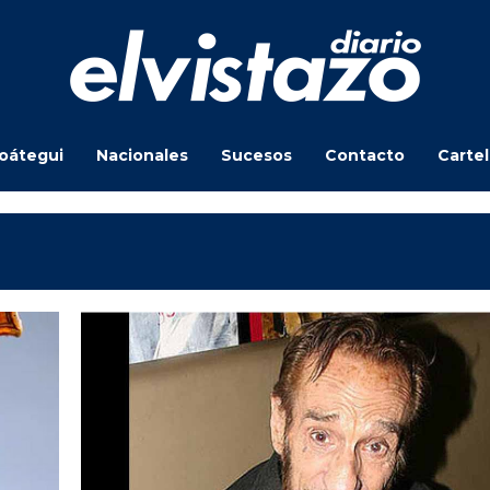
oátegui
Nacionales
Sucesos
Contacto
Carte