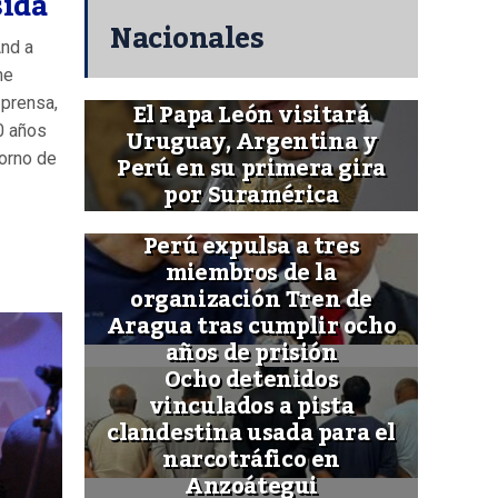
sida
Nacionales
And a
he
 prensa,
El Papa León visitará
0 años
Uruguay, Argentina y
Perú en su primera gira
porno de
por Suramérica
Perú expulsa a tres
miembros de la
organización Tren de
Aragua tras cumplir ocho
años de prisión
Ocho detenidos
vinculados a pista
clandestina usada para el
narcotráfico en
Anzoátegui