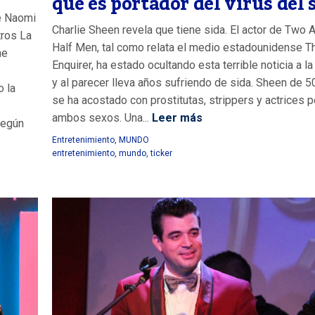
que es portador del virus del 
de Naomi
Charlie Sheen revela que tiene sida. El actor de Two 
tros La
Half Men, tal como relata el medio estadounidense T
ne
Enquirer, ha estado ocultando esta terrible noticia a la
y al parecer lleva años sufriendo de sida. Sheen de 5
o la
se ha acostado con prostitutas, strippers y actrices 
ambos sexos. Una...
Leer más
según
Entretenimiento
,
MUNDO
entretenimiento
,
mundo
,
ticker