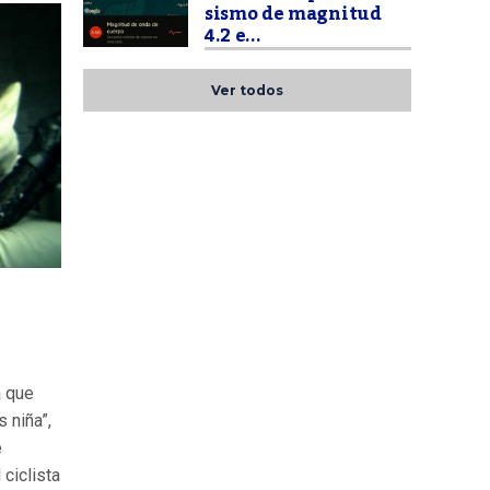
sismo de magnitud
4.2 e...
Ver todos
a que
 niña”,
e
ciclista