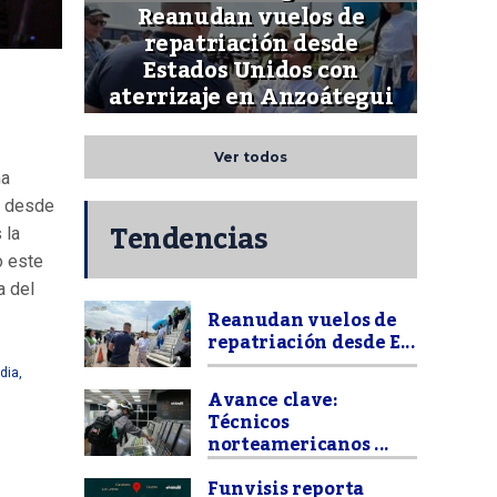
Reanudan vuelos de
repatriación desde
Estados Unidos con
aterrizaje en Anzoátegui
Ver todos
ma
r desde
Tendencias
 la
o este
a del
Reanudan vuelos de
repatriación desde E...
 dia
,
Avance clave:
Técnicos
norteamericanos ...
Funvisis reporta