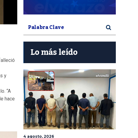
Lo más leído
alleció
is y
lo. “A
de hace
4 agosto, 2026