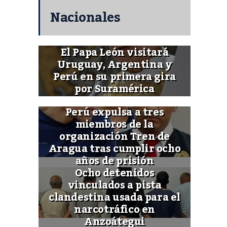
Nacionales
El Papa León visitará
Uruguay, Argentina y
Perú en su primera gira
por Suramérica
Perú expulsa a tres
miembros de la
organización Tren de
Aragua tras cumplir ocho
años de prisión
Ocho detenidos
vinculados a pista
clandestina usada para el
narcotráfico en
Anzoátegui