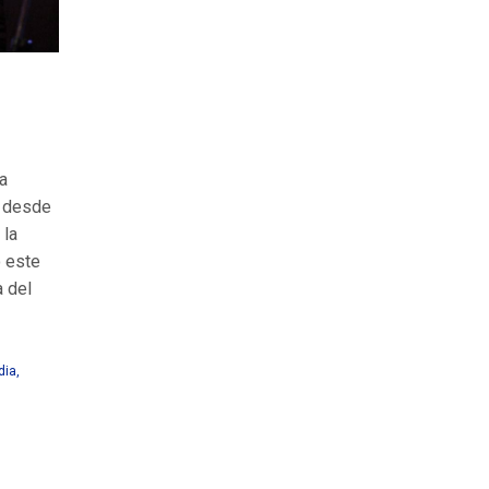
ma
 desde
 la
 este
a del
dia
,