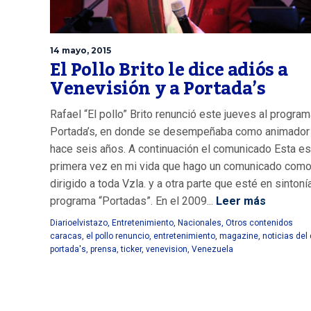
14 mayo, 2015
El Pollo Brito le dice adiós a
Venevisión y a Portada’s
Rafael “El pollo” Brito renunció este jueves al progra
Portada’s, en donde se desempeñaba como animador
hace seis años. A continuación el comunicado Esta es
primera vez en mi vida que hago un comunicado como
dirigido a toda Vzla. y a otra parte que esté en sintoní
programa “Portadas”. En el 2009...
Leer más
Diarioelvistazo
,
Entretenimiento
,
Nacionales
,
Otros contenidos
caracas
,
el pollo renuncio
,
entretenimiento
,
magazine
,
noticias del 
portada's
,
prensa
,
ticker
,
venevision
,
Venezuela