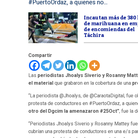
#PuertoOrdaz, a quienes no...
Incautan más de 380 
de marihuana en em
de encomiendas del
Táchira
Compartir
Las
periodistas Jhoalys Siverio y Rosanny Mat
el material
que grabaron en la cobertura de una
pr
“La periodista @Jhoalys, de @CaraotaDigital, fue o
protesta de conductores en #PuertoOrdaz, a quienes
otro del Dgcim la amenazaron #25Oct”
, fue la 
“Periodistas Jhoalys Siverio y Rosanny Mattey fue
cubrían una protesta de conductores en una e/s par