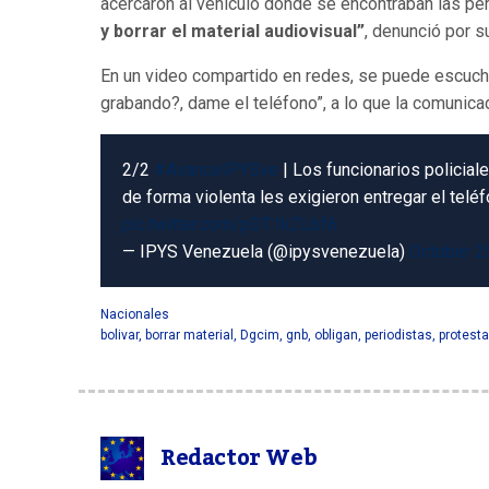
acercaron al vehículo donde se encontraban las per
y borrar el material audiovisual”
, denunció por s
En un video compartido en redes, se puede escuchar
grabando?, dame el teléfono”, a lo que la comunicad
2/2
#AvanceIPYSve
| Los funcionarios policial
de forma violenta les exigieron entregar el teléf
pic.twitter.com/pDT1kZLbf6
— IPYS Venezuela (@ipysvenezuela)
October 2
Nacionales
bolivar
,
borrar material
,
Dgcim
,
gnb
,
obligan
,
periodistas
,
protest
Redactor Web