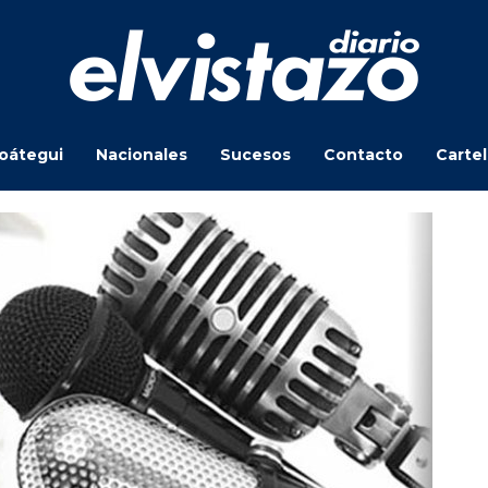
oátegui
Nacionales
Sucesos
Contacto
Carte