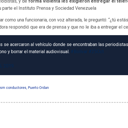
iodistas, y de
forma violenta les exigieron entregar el telé
u parte el Instituto Prensa y Sociedad Venezuela
 como una funcionaria, con voz alterada, le preguntó: “¿tú está
ora respondió que era de prensa y que no le iba a entregar el cel
es se acercaron al vehículo donde se encontraban las periodistas
ono y borrar el material audiovisual.
#Bolívar
#25Oct
5, 2019
asm conductores
,
Puerto Ordan