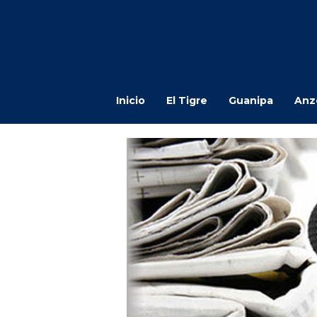
Inicio
El Tigre
Guanipa
Anz