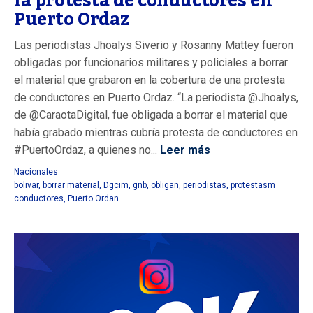
la protesta de conductores en
Puerto Ordaz
Las periodistas Jhoalys Siverio y Rosanny Mattey fueron
obligadas por funcionarios militares y policiales a borrar
el material que grabaron en la cobertura de una protesta
de conductores en Puerto Ordaz. “La periodista @Jhoalys,
de @CaraotaDigital, fue obligada a borrar el material que
había grabado mientras cubría protesta de conductores en
#PuertoOrdaz, a quienes no...
Leer más
Nacionales
bolivar
,
borrar material
,
Dgcim
,
gnb
,
obligan
,
periodistas
,
protestasm
conductores
,
Puerto Ordan