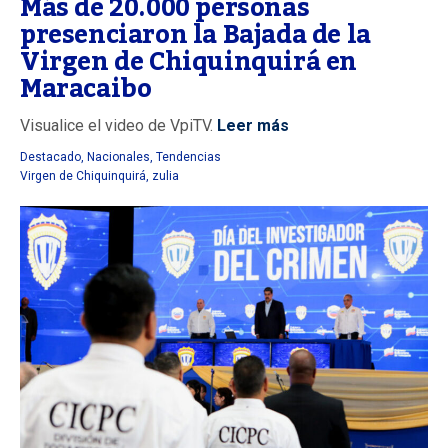
Más de 20.000 personas
presenciaron la Bajada de la
Virgen de Chiquinquirá en
Maracaibo
Visualice el video de VpiTV.
Leer más
Destacado
,
Nacionales
,
Tendencias
Virgen de Chiquinquirá
,
zulia