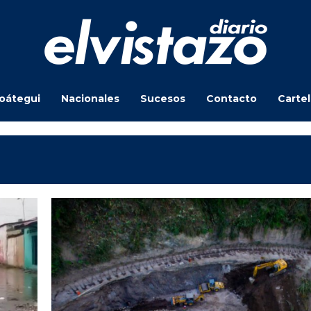
oátegui
Nacionales
Sucesos
Contacto
Carte