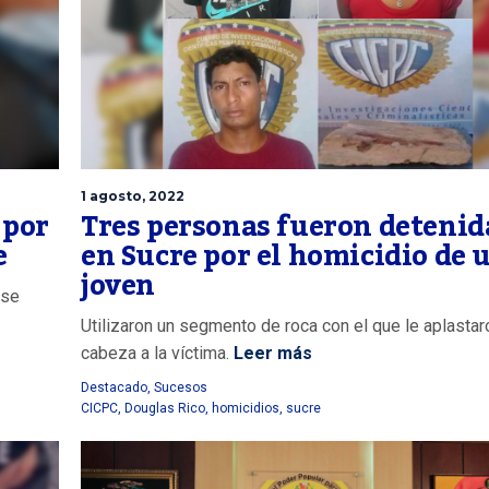
1 agosto, 2022
 por
Tres personas fueron detenid
e
en Sucre por el homicidio de 
joven
 se
s
Utilizaron un segmento de roca con el que le aplastar
cabeza a la víctima.
Leer más
Destacado
,
Sucesos
CICPC
,
Douglas Rico
,
homicidios
,
sucre