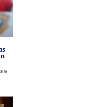
as
un
on la