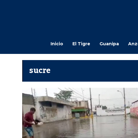
Inicio
El Tigre
Guanipa
Anz
sucre