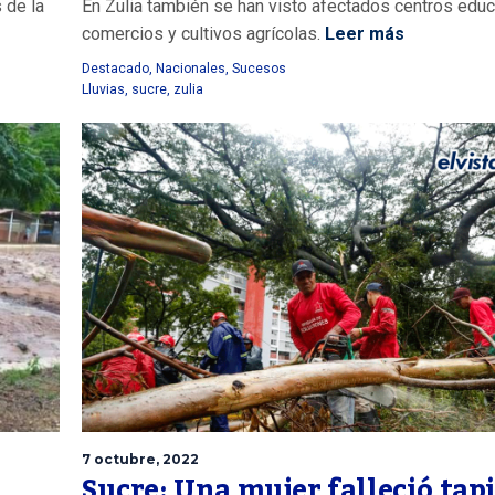
 de la
En Zulia también se han visto afectados centros educ
comercios y cultivos agrícolas.
Leer más
Destacado
,
Nacionales
,
Sucesos
Lluvias
,
sucre
,
zulia
7 octubre, 2022
Sucre: Una mujer falleció tap