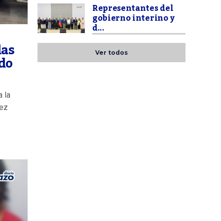
Representantes del
gobierno interino y
d...
das
Ver todos
do
a la
rez