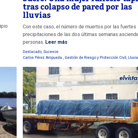
tras colapso de pared por las
lluvias
ipio
Con este caso, el número de muertos por las fuertes
precipitaciones de las dos últimas semanas asciend
personas.
Leer más
Destacado
,
Sucesos
Carlos Pérez Ampueda.
,
Gestión de Riesgo y Protección Civil
,
Lluvi