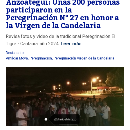
Anzoátegui: Unas 200 personas
participaron en la
Peregrinación N° 27 en honor a
la Virgen de la Candelaria
Revisa fotos y video de la tradicional Peregrinación El
Tigre - Cantaura, año 2024.
Leer más
Destacado
Amilcar Moya
,
Peregrinacion
,
Peregrinación Virgen de la Candelaria