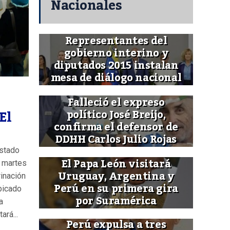
Nacionales
Representantes del
gobierno interino y
diputados 2015 instalan
mesa de diálogo nacional
Falleció el expreso
El
político José Breijo,
confirma el defensor de
DDHH Carlos Julio Rojas
estado
El Papa León visitará
e martes
Uruguay, Argentina y
rinación
Perú en su primera gira
ubicado
por Suramérica
a
ará...
Perú expulsa a tres