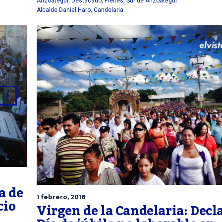
Anzoátegui
,
Destacado
,
Freites
,
Sur de Anzoátegui
Alcalde Daniel Haro
,
Candelaria
a de
1 febrero, 2018
cio
Virgen de la Candelaria: Decl