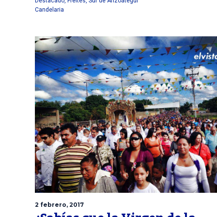
Destacado
,
Freites
,
Sur de Anzoátegui
Candelaria
2 febrero, 2017