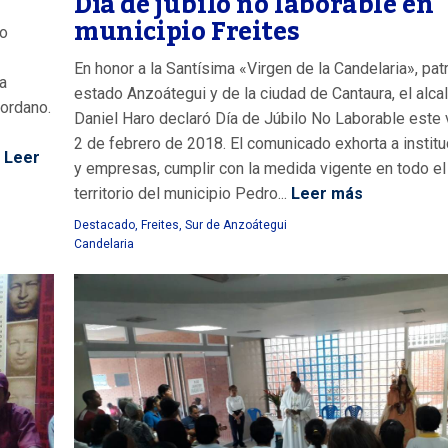
Día de júbilo no laborable en
municipio Freites
io
En honor a la Santísima «Virgen de la Candelaria», pat
a
estado Anzoátegui y de la ciudad de Cantaura, el alca
iordano.
Daniel Haro declaró Día de Júbilo No Laborable este 
2 de febrero de 2018. El comunicado exhorta a instit
Leer
y empresas, cumplir con la medida vigente en todo el
territorio del municipio Pedro...
Leer más
Destacado
,
Freites
,
Sur de Anzoátegui
Candelaria