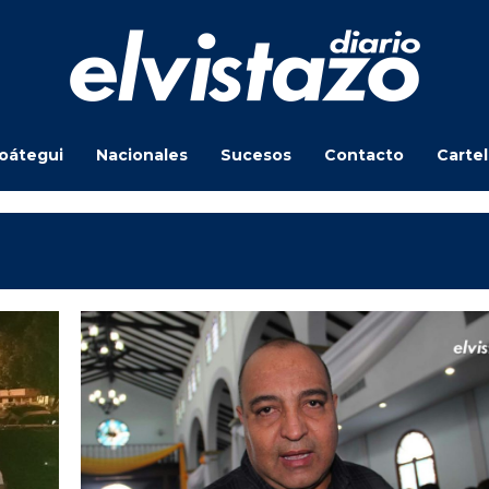
oátegui
Nacionales
Sucesos
Contacto
Carte