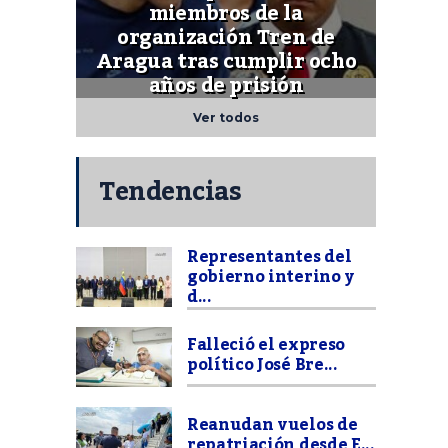
miembros de la
organización Tren de
Aragua tras cumplir ocho
años de prisión
Ver todos
Tendencias
Representantes del
gobierno interino y
d...
Falleció el expreso
político José Bre...
Reanudan vuelos de
repatriación desde E...