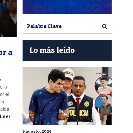
Lo más leído
or a
0
e
, la
or el
la
calde
Leer
5 agosto, 2026