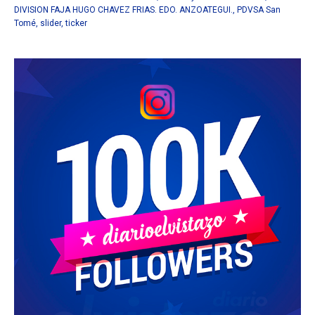
DIVISION FAJA HUGO CHAVEZ FRIAS. EDO. ANZOATEGUI.
,
PDVSA San
Tomé
,
slider
,
ticker