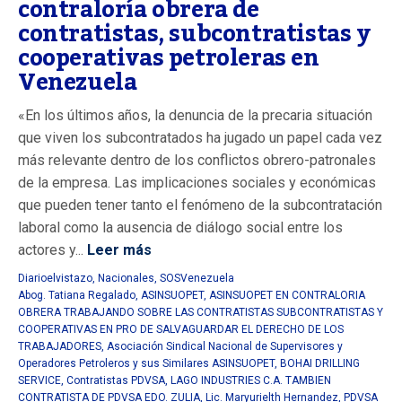
contraloría obrera de
contratistas, subcontratistas y
cooperativas petroleras en
Venezuela
«En los últimos años, la denuncia de la precaria situación
que viven los subcontratados ha jugado un papel cada vez
más relevante dentro de los conflictos obrero-patronales
de la empresa. Las implicaciones sociales y económicas
que pueden tener tanto el fenómeno de la subcontratación
laboral como la ausencia de diálogo social entre los
actores y...
Leer más
Diarioelvistazo
,
Nacionales
,
SOSVenezuela
Abog. Tatiana Regalado
,
ASINSUOPET
,
ASINSUOPET EN CONTRALORIA
OBRERA TRABAJANDO SOBRE LAS CONTRATISTAS SUBCONTRATISTAS Y
COOPERATIVAS EN PRO DE SALVAGUARDAR EL DERECHO DE LOS
TRABAJADORES
,
Asociación Sindical Nacional de Supervisores y
Operadores Petroleros y sus Similares ASINSUOPET
,
BOHAI DRILLING
SERVICE
,
Contratistas PDVSA
,
LAGO INDUSTRIES C.A. TAMBIEN
CONTRATISTA DE PDVSA EDO. ZULIA
,
Lic. Maryurielth Hernandez
,
PDVSA