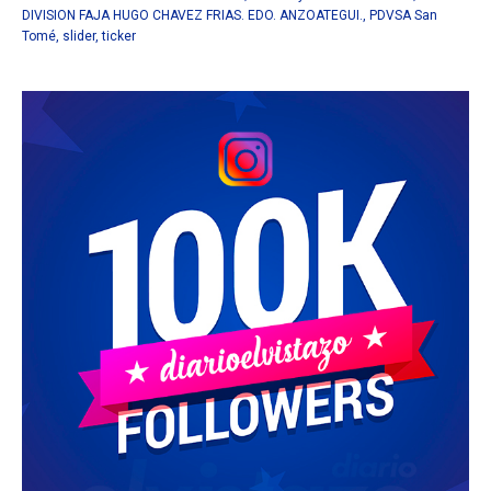
DIVISION FAJA HUGO CHAVEZ FRIAS. EDO. ANZOATEGUI.
,
PDVSA San
Tomé
,
slider
,
ticker