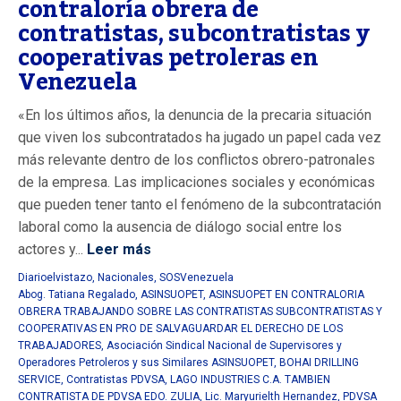
contraloría obrera de
contratistas, subcontratistas y
cooperativas petroleras en
Venezuela
«En los últimos años, la denuncia de la precaria situación
que viven los subcontratados ha jugado un papel cada vez
más relevante dentro de los conflictos obrero-patronales
de la empresa. Las implicaciones sociales y económicas
que pueden tener tanto el fenómeno de la subcontratación
laboral como la ausencia de diálogo social entre los
actores y...
Leer más
Diarioelvistazo
,
Nacionales
,
SOSVenezuela
Abog. Tatiana Regalado
,
ASINSUOPET
,
ASINSUOPET EN CONTRALORIA
OBRERA TRABAJANDO SOBRE LAS CONTRATISTAS SUBCONTRATISTAS Y
COOPERATIVAS EN PRO DE SALVAGUARDAR EL DERECHO DE LOS
TRABAJADORES
,
Asociación Sindical Nacional de Supervisores y
Operadores Petroleros y sus Similares ASINSUOPET
,
BOHAI DRILLING
SERVICE
,
Contratistas PDVSA
,
LAGO INDUSTRIES C.A. TAMBIEN
CONTRATISTA DE PDVSA EDO. ZULIA
,
Lic. Maryurielth Hernandez
,
PDVSA