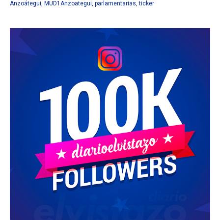
Anzoátegui
,
MUD1Anzoategui
,
parlamentarias
,
ticker