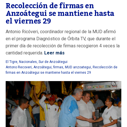
Recolección de firmas en
Anzoátegui se mantiene hasta
el viernes 29
Antonio Ricóveri, coordinador regional de la MUD afirmó
en el programa Diagnóstico de Órbita TV, que durante el
primer día de recolección de firmas recogieron 4 veces la
cantidad requerida.
Leer más
El Tigre
,
Nacionales
,
Sur de Anzoátegui
Antono Recoveri
,
Anzoátegui
,
firmas
,
MUD anzoategui
,
Recolección de
firmas en Anzoátegui se mantiene hasta el viernes 29