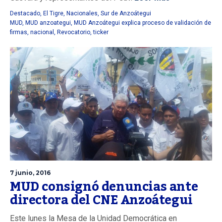
Destacado
,
El Tigre
,
Nacionales
,
Sur de Anzoátegui
MUD
,
MUD anzoategui
,
MUD Anzoátegui explica proceso de validación de
firmas
,
nacional
,
Revocatorio
,
ticker
7 junio, 2016
MUD consignó denuncias ante
directora del CNE Anzoátegui
Este lunes la Mesa de la Unidad Democrática en