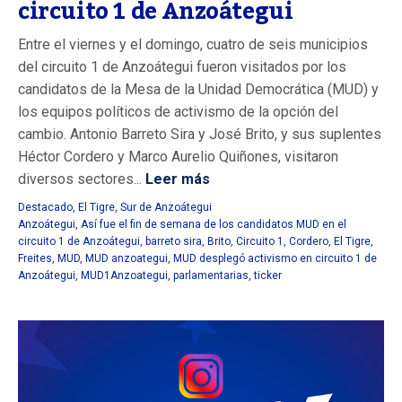
circuito 1 de Anzoátegui
Entre el viernes y el domingo, cuatro de seis municipios
del circuito 1 de Anzoátegui fueron visitados por los
candidatos de la Mesa de la Unidad Democrática (MUD) y
los equipos políticos de activismo de la opción del
cambio. Antonio Barreto Sira y José Brito, y sus suplentes
Héctor Cordero y Marco Aurelio Quiñones, visitaron
diversos sectores...
Leer más
Destacado
,
El Tigre
,
Sur de Anzoátegui
Anzoátegui
,
Así fue el fin de semana de los candidatos MUD en el
circuito 1 de Anzoátegui
,
barreto sira
,
Brito
,
Circuito 1
,
Cordero
,
El Tigre
,
Freites
,
MUD
,
MUD anzoategui
,
MUD desplegó activismo en circuito 1 de
Anzoátegui
,
MUD1Anzoategui
,
parlamentarias
,
ticker