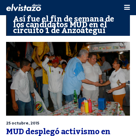
Así fue el fin de semana de
los candidatos MUD en el
circuito 1 de Anzoátegui
25 octubre, 2015
MUD desplegó activismo en