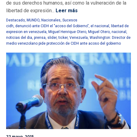
de sus derechos humanos, así como la vulneración de la
libertad de expresión...
Leer más
Destacado
,
MUNDO
,
Nacionales
,
Sucesos
cidh
,
denunció ante CIDH el "acoso del Gobierno"
,
el nacional
,
libertad de
expresion en venezuela
,
Miguel Henrique Otero
,
Miguel Otero
,
nacional
,
noticias del dia
,
prensa
,
slider
,
ticker
,
Venezuela
,
Washington: Director de
medio venezolano pide protección de CIDH ante acoso del gobierno
22 mayo, 2015