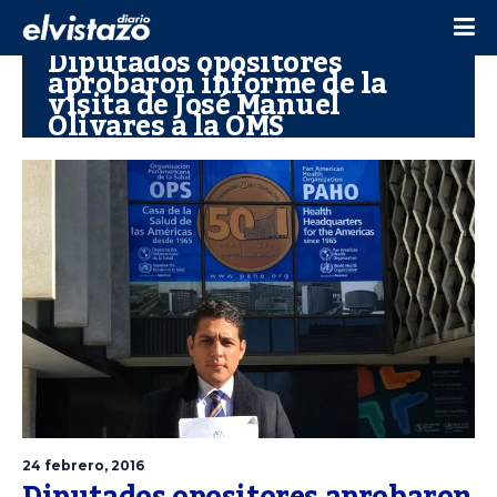
Diputados opositores
aprobaron informe de la
visita de José Manuel
Olivares a la OMS
24 febrero, 2016
Diputados opositores aprobaron