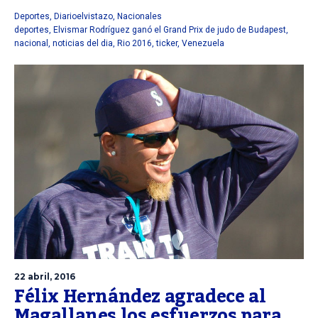
Deportes
,
Diarioelvistazo
,
Nacionales
deportes
,
Elvismar Rodríguez ganó el Grand Prix de judo de Budapest
,
nacional
,
noticias del dia
,
Rio 2016
,
ticker
,
Venezuela
22 abril, 2016
Félix Hernández agradece al
Magallanes los esfuerzos para