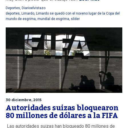
Deportes
,
Diarioelvistazo
deportes
,
Limardo
,
Limardo se quedó con el noveno lugar de la Copa del
mundo de esgrima
,
mundial de esgrima
,
slider
30 diciembre, 2015
Autoridades suizas bloquearon
80 millones de dólares a la FIFA
Las autoridades suizas han bloqueado 80 millones de