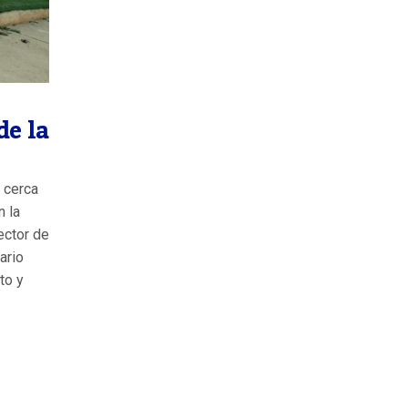
de la
a cerca
n la
ector de
ario
to y