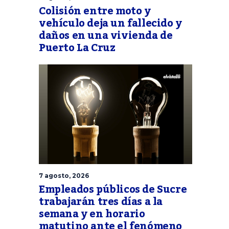
Colisión entre moto y
vehículo deja un fallecido y
daños en una vivienda de
Puerto La Cruz
7 agosto, 2026
Empleados públicos de Sucre
trabajarán tres días a la
semana y en horario
matutino ante el fenómeno