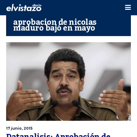
aprobacion de nicolas
maduro bajó en mayo
17 junio, 2015
Datanalisis: Aprobación de