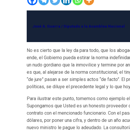
José A. Guerra / Diputado a la Asamblea Nacional
No es cierto que la ley da para todo, que los abog
ende, el Gobierno pueda estirar la norma indefinid
un nudo gordiano que la inmovilice y termine por a
es que, al alejarse de la norma constitucional, el t
“de jure” pasan a ser simples actos “de facto”. El 
políticas, se diluye el precedente legal y lo que ho
Para ilustrar este punto, tomemos como ejemplo el 
Supongamos que Usted es un honesto proveedor de
contrato con el mencionado funcionario. Con el pa
dólares, por poner una cifra, y dentro de un año ac
nuevo ministro le pague lo adeudado. La consultorí