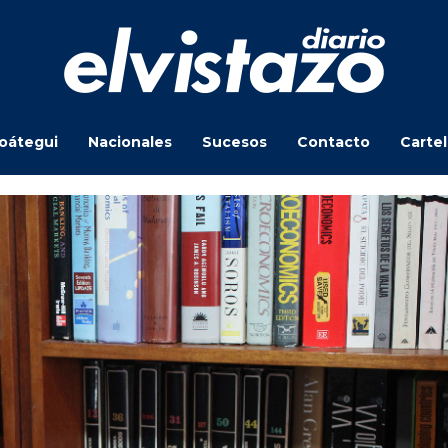
oátegui
Nacionales
Sucesos
Contacto
Carte