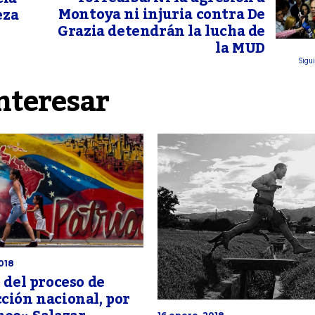
Montoya ni injuria contra De
eza
Grazia detendrán la lucha de
la MUD
Sigui
nteresar
018
o del proceso de
ción nacional, por