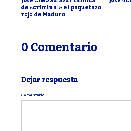
José «C
José Cheo Salazar califica
de «criminal» el paquetazo
rojo de Maduro
0 Comentario
Dejar respuesta
Comentario