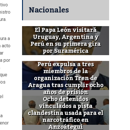
tivo
Nacionales
istro
ura.
El Papa León visitará
Uruguay, Argentina y
ura a
Perú en su primera gira
n acto
por Suramérica
ar
a por
Perú expulsa a tres
a
miembros de la
 que
organización Tren de
los
Aragua tras cumplir ocho
años de prisión
Ocho detenidos
el
vinculados a pista
clandestina usada para el
La
narcotráfico en
menor
Anzoátegui