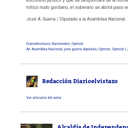
escrutinio jurídico y que se desplomará de la noch
mítico nudo gordiano, el soberano se abrirá paso e
José A. Guerra / Diputado a la Asamblea Nacional.
Opinión | José Guerra: La madeja Leguleya
Diarioelvistazo
,
Nacionales
,
Opinion
An Asamblea Nacional
,
jose guerra diputado
,
Opinion
,
Opinión |
Redacción Diarioelvistazo
Ver articulos del autor
Alcaldía de Independen