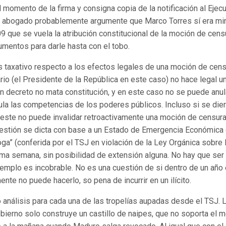
l momento de la firma y consigna copia de la notificación al Ejecu
su abogado probablemente argumente que Marco Torres sí era min
9 que se vuela la atribución constitucional de la moción de cens
umentos para darle hasta con el tobo.
es taxativo respecto a los efectos legales de una moción de cens
rio (el Presidente de la República en este caso) no hace legal u
 un decreto no mata constitución, y en este caso no se puede anul
ula las competencias de los poderes públicos. Incluso si se dier
este no puede invalidar retroactivamente una moción de censur
cuestión se dicta con base a un Estado de Emergencia Económica
ga” (conferida por el TSJ en violación de la Ley Orgánica sobre 
ma semana, sin posibilidad de extensión alguna. No hay que ser
jemplo es incobrable. No es una cuestión de si dentro de un año 
nte no puede hacerlo, so pena de incurrir en un ilícito.
 análisis para cada una de las tropelías aupadas desde el TSJ. 
bierno solo construye un castillo de naipes, que no soporta el 