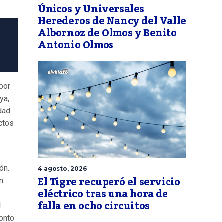
Únicos y Universales
Herederos de Nancy del Valle
Albornoz de Olmos y Benito
Antonio Olmos
 por
ya,
idad
actos
ón.
4 agosto, 2026
El Tigre recuperó el servicio
n
eléctrico tras una hora de
falla en ocho circuitos
l
monto