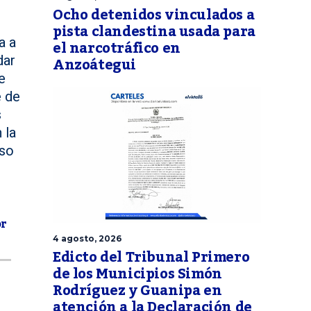
Ocho detenidos vinculados a
pista clandestina usada para
a a
el narcotráfico en
Anzoátegui
dar
e
e de
s
 la
iso
or
4 agosto, 2026
Edicto del Tribunal Primero
de los Municipios Simón
Rodríguez y Guanipa en
atención a la Declaración de