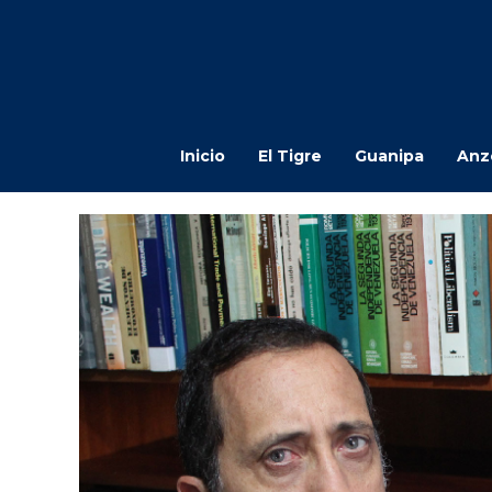
Inicio
El Tigre
Guanipa
Anz