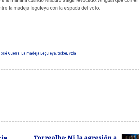
e a la mañana cuando Maduro salga revocado. Al igual que con el
ntre la madeja leguleya con la espada del voto.
 José Guerra: La madeja Leguleya
,
ticker
,
vzla
Torrealba: Ni la agresión a
cia