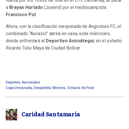
vuelta por los 16vos de final en el CTE Cachamay, al sacar
a
Brayan Hurtado
(Juvenil) por el mediocampista
Francisco Pol
.
Ahora, con la clasificación inesperada de Angostura FC, el
combinado “Auriazul” abrirá en casa, este miércoles,
donde enfrentará al
Deportivo Anzoátegui
, en el estadio
Ricardo Tulio Maya de Ciudad Bolívar.
Deportes
,
Nacionales
Copa Venezuela
,
Despedida
,
Mineros
,
Octavos de Final
Caridad Santamaría