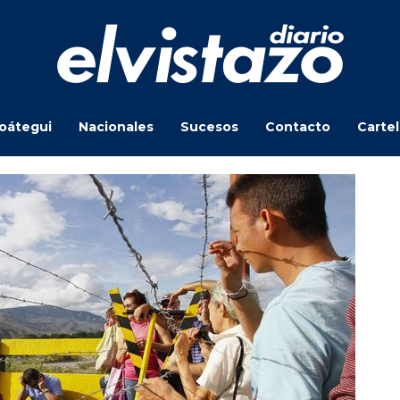
oátegui
Nacionales
Sucesos
Contacto
Carte