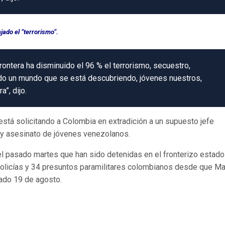
jado el “terrorismo”.
ontera ha disminuido el 96 % el terrorismo, secuestro,
odo un mundo que se está descubriendo, jóvenes nuestros,
”, dijo.
está solicitando a Colombia en extradición a un supuesto jefe
o y asesinato de jóvenes venezolanos.
l pasado martes que han sido detenidas en el fronterizo estado
8 policías y 34 presuntos paramilitares colombianos desde que M
sado 19 de agosto.
o hacia Colombia permanecerá cerrado hasta que se logre una