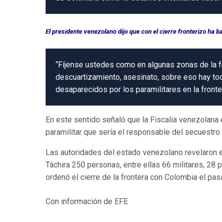
El presidente venezolano dijo que con el cierre fronterizo ha ba
“Fíjense ustedes como en algunas zonas de la fr
descuartizamiento, asesinato, sobre eso hay t
desaparecidos por los paramilitares en la frontera
En este sentido señaló que la Fiscalía venezolana 
paramilitar que sería el responsable del secuestr
Las autoridades del estado venezolano revelaron e
Táchira 250 personas, entre ellas 66 militares, 2
ordenó el cierre de la frontera con Colombia el pa
Con información de EFE
Maduro reiteró que el pas
“frontera de paz”