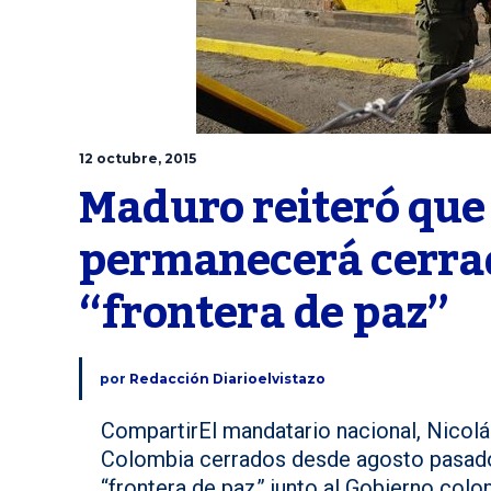
12 octubre, 2015
Maduro reiteró que 
permanecerá cerrad
“frontera de paz”
por
Redacción Diarioelvistazo
CompartirEl mandatario nacional, Nicol
Colombia cerrados desde agosto pasado 
“frontera de paz” junto al Gobierno col