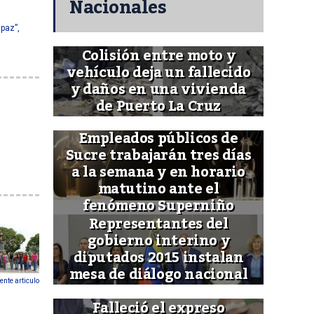
Nacionales
 paz”
,
Colisión entre moto y
vehículo deja un fallecido
y daños en una vivienda
de Puerto La Cruz
Empleados públicos de
Sucre trabajarán tres días
a la semana y en horario
matutino ante el
fenómeno Superniño
Representantes del
gobierno interino y
diputados 2015 instalan
mesa de diálogo nacional
ente articulo
Falleció el expreso