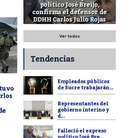
político José Breijo,
confirma el defensor de
DDHH Carlos Julio Rojas
Ver todos
Tendencias
Empleados públicos
etuvo
de Sucre trabajarán...
arlos
Representantes del
de
gobierno interino y
d...
Falleció el expreso
político José Bre...