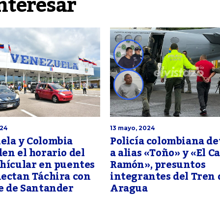
nteresar
024
13 mayo, 2024
ela y Colombia
Policía colombiana d
en el horario del
a alias «Toño» y «El C
hícular en puentes
Ramón», presuntos
ectan Táchira con
integrantes del Tren 
e de Santander
Aragua