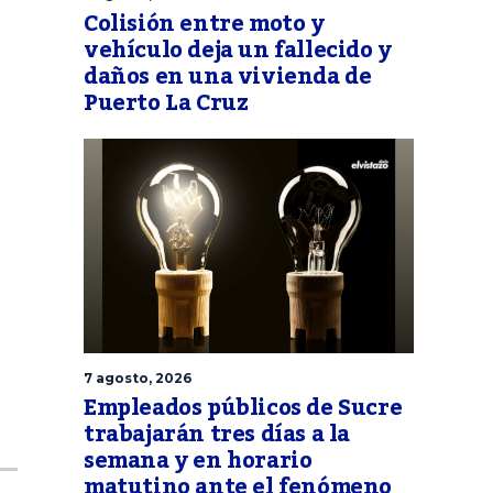
Colisión entre moto y
vehículo deja un fallecido y
daños en una vivienda de
Puerto La Cruz
7 agosto, 2026
Empleados públicos de Sucre
trabajarán tres días a la
semana y en horario
matutino ante el fenómeno