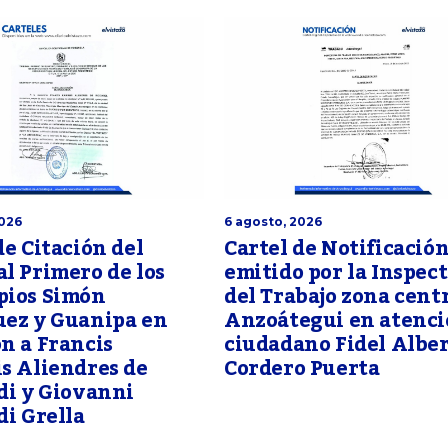
2026
6 agosto, 2026
de Citación del
Cartel de Notificació
l Primero de los
emitido por la Inspect
pios Simón
del Trabajo zona cent
uez y Guanipa en
Anzoátegui en atenci
n a Francis
ciudadano Fidel Albe
s Aliendres de
Cordero Puerta
di y Giovanni
di Grella