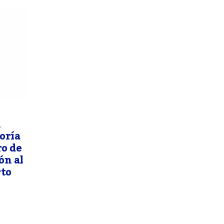
n
oría
ro de
ón al
rto