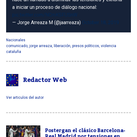
a iniciar un proceso de diálogo nacional:
pic.twitter.com/NCmKSFUSnW
— Jorge Arreaza M (@jaarreaza)
October 18, 2019
Nacionales
comunicado
,
jorge arreaza
,
liberación
,
presos politicos
,
violencia
cataluña
Redactor Web
Ver articulos del autor
Postergan el clásico Barcelona-
Real Madrid por tensiones en