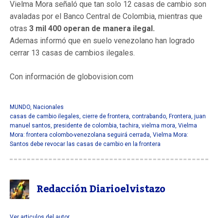
Vielma Mora señaló que tan solo 12 casas de cambio son
avaladas por el Banco Central de Colombia, mientras que
otras
3 mil 400 operan de manera ilegal.
Ademas informó que en suelo venezolano han logrado
cerrar 13 casas de cambios ilegales.
Con información de globovision.com
Vielma Mora:
frontera colombo-venezolana seguirá cerrada
MUNDO
,
Nacionales
casas de cambio ilegales
,
cierre de frontera
,
contrabando
,
Frontera
,
juan
manuel santos
,
presidente de colombia
,
tachira
,
vielma mora
,
Vielma
Mora: frontera colombo-venezolana seguirá cerrada
,
Vielma Mora:
Santos debe revocar las casas de cambio en la frontera
Redacción Diarioelvistazo
Ver articulos del autor