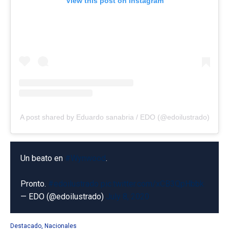
View this post on Instagram
A post shared by Eduardo sanabria / EDO (@edoilustrado)
Un beato en
#Wynwood
.
Pronto.
#edoilustrado
pic.twitter.com/xCB3QpHbbk
— EDO (@edoilustrado)
July 8, 2020
Destacado
,
Nacionales