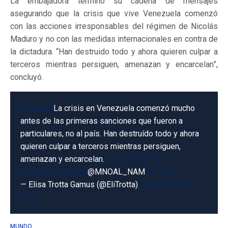
La embajadora terminó su cadena de mensajes
asegurando que la crisis que vive Venezuela comenzó
con las acciones irresponsables del régimen de Nicolás
Maduro y no con las medidas internacionales en contra de
la dictadura. “Han destruido todo y ahora quieren culpar a
terceros mientras persiguen, amenazan y encarcelan”,
concluyó.
#12sept
La crisis en Venezuela comenzó mucho
antes de las primeras sanciones que fueron a
particulares, no al país. Han destruído todo y ahora
quieren culpar a terceros mientras persiguen,
amenazan y encarcelan.
#ArreazaMiente
@UNHumanRights
@MNOAL_NAM
#HRC42
— Elisa Trotta Gamus (@EliTrotta)
September 12,
2019
MUNDO