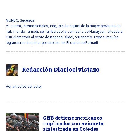
MUNDO
,
Sucesos
ei
,
guerra
,
internacionales
,
iraq
,
isis
,
la capital de la mayor provincia de
Irak
,
mundo
,
ramadi
,
se ha liberado la comisaría de Husaybah
,
situada a
100 kilómetros al oeste de Bagdad
,
slider
,
terrorismo
,
Tropas iraquíes
lograron reconquistar posiciones del EI cerca de Ramadi
Redacción Diarioelvistazo
Ver articulos del autor
GNB detiene mexicanos
implicados con avioneta
siniestrada en Cojedes