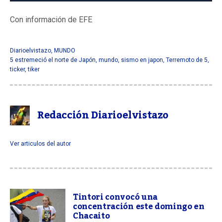
Con información de EFE
Terremoto de 5,5 estremeció el
norte de Japón
Diarioelvistazo
,
MUNDO
5 estremeció el norte de Japón
,
mundo
,
sismo en japon
,
Terremoto de 5
,
ticker
,
tiker
Redacción Diarioelvistazo
Ver articulos del autor
Tintori convocó una
concentración este domingo en
Chacaito