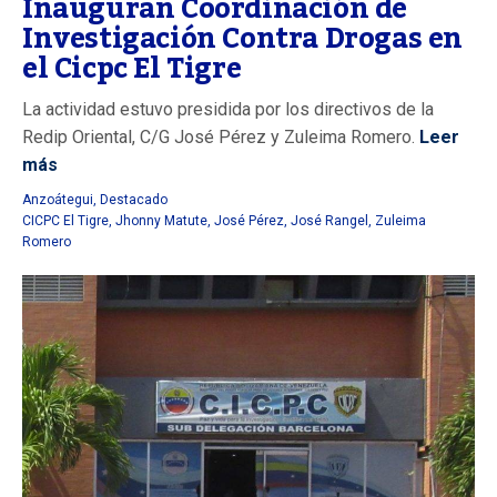
Inauguran Coordinación de
Investigación Contra Drogas en
el Cicpc El Tigre
La actividad estuvo presidida por los directivos de la
Redip Oriental, C/G José Pérez y Zuleima Romero.
Leer
más
Anzoátegui
,
Destacado
CICPC El Tigre
,
Jhonny Matute
,
José Pérez
,
José Rangel
,
Zuleima
Romero