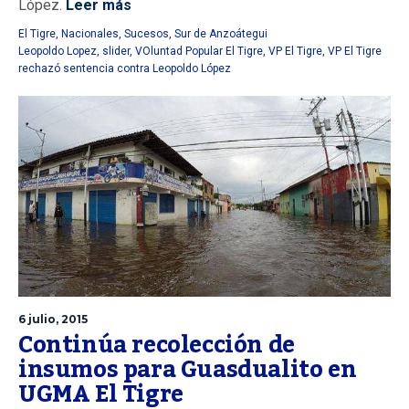
López.
Leer más
El Tigre
,
Nacionales
,
Sucesos
,
Sur de Anzoátegui
Leopoldo Lopez
,
slider
,
VOluntad Popular El Tigre
,
VP El Tigre
,
VP El Tigre
rechazó sentencia contra Leopoldo López
6 julio, 2015
Continúa recolección de
insumos para Guasdualito en
UGMA El Tigre