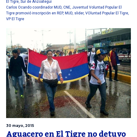
El Tigre
,
Sur de Anzoátegui
Carlos Ocando coordinador MUD
,
CNE
,
Juventud Voluntad Popular El
Tigre promovió inscripción en REP
,
MUD
,
slider
,
VOluntad Popular El Tigre
,
VP El Tigre
30 mayo, 2015
Aguacero en El Tigre no detuvo