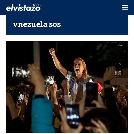
vnezuela sos