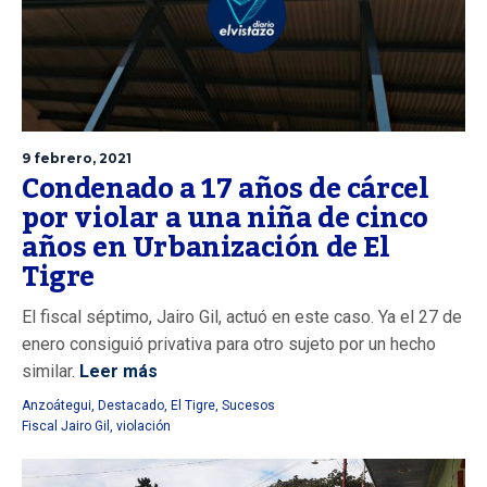
9 febrero, 2021
Condenado a 17 años de cárcel
por violar a una niña de cinco
años en Urbanización de El
Tigre
El fiscal séptimo, Jairo Gil, actuó en este caso. Ya el 27 de
enero consiguió privativa para otro sujeto por un hecho
similar.
Leer más
Anzoátegui
,
Destacado
,
El Tigre
,
Sucesos
Fiscal Jairo Gil
,
violación