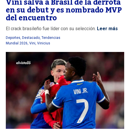
Vini salva a Brasil de la derrota
en su debut y es nombrado MVP
del encuentro
El crack brasileño fue líder con su selección.
Leer más
Deportes
,
Destacado
,
Tendencias
Mundial 2026
,
Vini
,
Vinicius