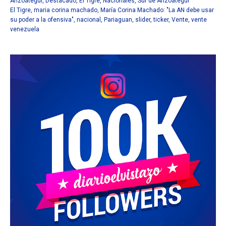
Anzoátegui
,
Destacado
,
El Tigre
,
Nacionales
,
Sur de Anzoátegui
El Tigre
,
maria corina machado
,
María Corina Machado: "La AN debe usar
su poder a la ofensiva"
,
nacional
,
Pariaguan
,
slider
,
ticker
,
Vente
,
vente
venezuela