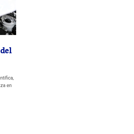
del
tífica,
iza en