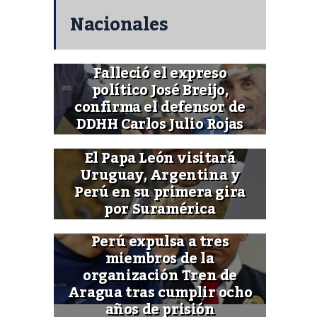
Nacionales
Falleció el expreso
político José Breijo,
confirma el defensor de
DDHH Carlos Julio Rojas
El Papa León visitará
Uruguay, Argentina y
Perú en su primera gira
por Suramérica
Perú expulsa a tres
miembros de la
organización Tren de
Aragua tras cumplir ocho
años de prisión