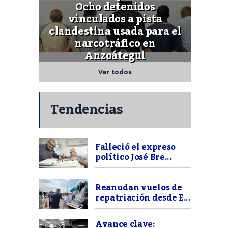
Ocho detenidos
vinculados a pista
clandestina usada para el
narcotráfico en
Anzoátegui
Ver todos
Tendencias
Falleció el expreso
político José Bre...
Reanudan vuelos de
repatriación desde E...
Avance clave: