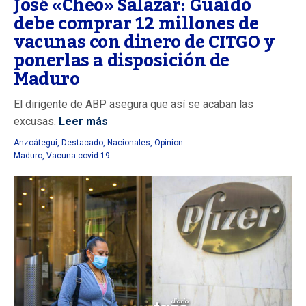
José «Cheo» Salazar: Guaidó
debe comprar 12 millones de
vacunas con dinero de CITGO y
ponerlas a disposición de
Maduro
El dirigente de ABP asegura que así se acaban las
excusas.
Leer más
Anzoátegui
,
Destacado
,
Nacionales
,
Opinion
Maduro
,
Vacuna covid-19