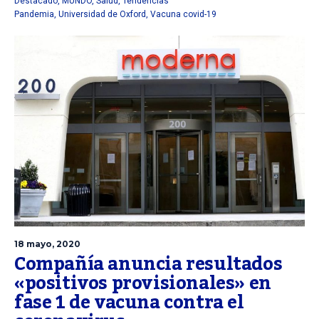
Destacado
,
MUNDO
,
Salud
,
Tendencias
Pandemia
,
Universidad de Oxford
,
Vacuna covid-19
18 mayo, 2020
Compañía anuncia resultados
«positivos provisionales» en
fase 1 de vacuna contra el