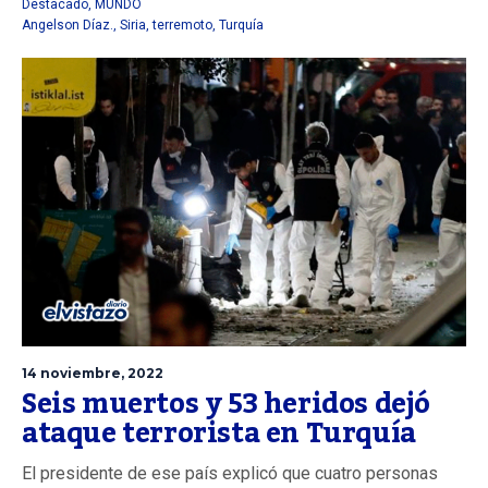
Destacado
,
MUNDO
Angelson Díaz.
,
Siria
,
terremoto
,
Turquía
14 noviembre, 2022
Seis muertos y 53 heridos dejó
ataque terrorista en Turquía
El presidente de ese país explicó que cuatro personas