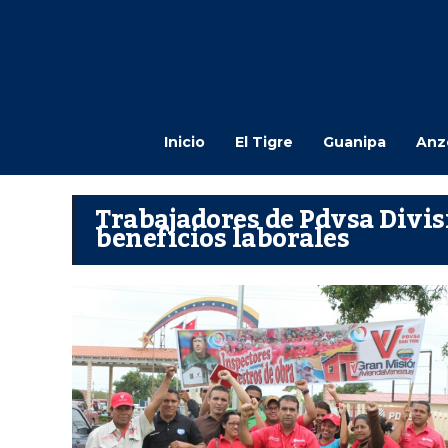
Inicio
El Tigre
Guanipa
Anz
Trabajadores de Pdvsa Divis
beneficios laborales