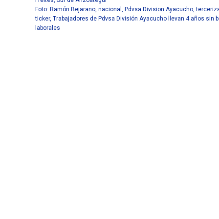
Freites
,
Sur de Anzoátegui
Foto: Ramón Bejarano
,
nacional
,
Pdvsa Division Ayacucho
,
terceri
ticker
,
Trabajadores de Pdvsa División Ayacucho llevan 4 años sin b
laborales