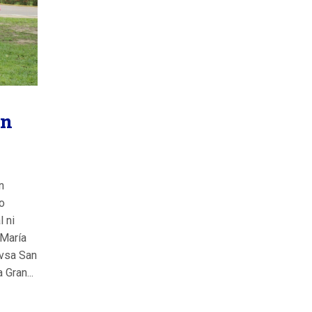
ón
n
o
l ni
 María
vsa San
Gran...