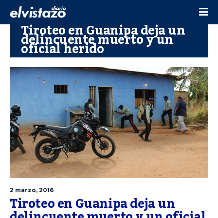
Tiroteo en Guanipa deja un
delincuente muerto y un
oficial herido
2 marzo, 2016
Tiroteo en Guanipa deja un
delincuente muerto y un oficial