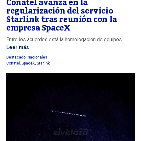
Conatel avanza en la
regularización del servicio
Starlink tras reunión con la
empresa SpaceX
Entre los acuerdos está la homologación de equipos.
Leer más
Destacado
,
Nacionales
Conatel
,
SpaceX
,
Starlink