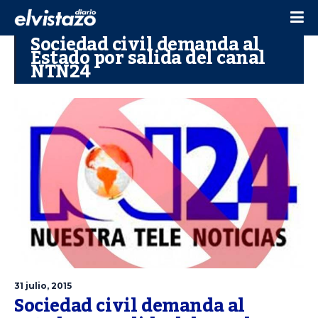
Sociedad civil demanda al
Estado por salida del canal
NTN24
31 julio, 2015
Sociedad civil demanda al