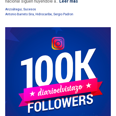
nacional siguen huyéndole a...
Leer más
Anzoátegui
,
Sucesos
Antonio Barreto Sira
,
Hidrocaribe
,
Sergio Padron