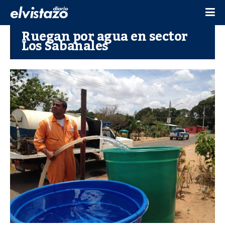
Ruegan por agua en sector
Los Sabanales