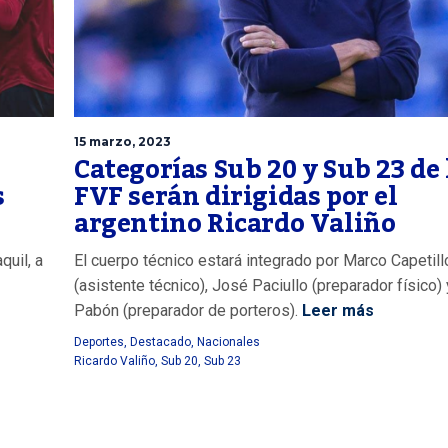
15 marzo, 2023
Categorías Sub 20 y Sub 23 de 
s
FVF serán dirigidas por el
argentino Ricardo Valiño
quil, a
El cuerpo técnico estará integrado por Marco Capetill
(asistente técnico), José Paciullo (preparador físico)
Pabón (preparador de porteros).
Leer más
Deportes
,
Destacado
,
Nacionales
Ricardo Valiño
,
Sub 20
,
Sub 23