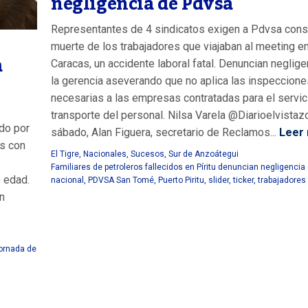
negligencia de Pdvsa
Representantes de 4 sindicatos exigen a Pdvsa consi
muerte de los trabajadores que viajaban al meeting e
a
Caracas, un accidente laboral fatal. Denuncian neglige
la gerencia aseverando que no aplica las inspeccione
necesarias a las empresas contratadas para el servic
transporte del personal. Nilsa Varela @Diarioelvista
ado por
sábado, Alan Figuera, secretario de Reclamos...
Leer
s con
El Tigre
,
Nacionales
,
Sucesos
,
Sur de Anzoátegui
Familiares de petroleros fallecidos en Píritu denuncian negligencia
 edad.
nacional
,
PDVSA San Tomé
,
Puerto Piritu
,
slider
,
ticker
,
trabajadores 
n
ornada de