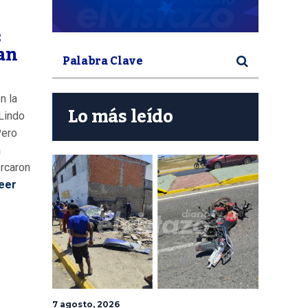
:
an
n la
Lo más leído
Lindo
Pero
a
rcaron
eer
7 agosto, 2026