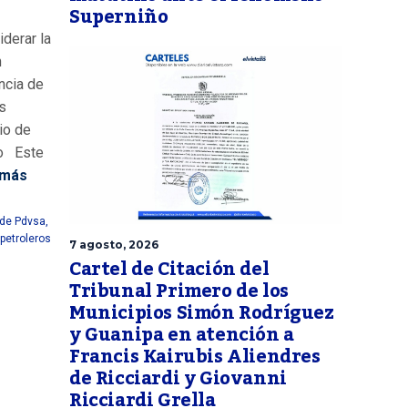
Superniño
derar la
n
ncia de
s
io de
zo Este
 más
 de Pdvsa
,
petroleros
7 agosto, 2026
Cartel de Citación del
Tribunal Primero de los
Municipios Simón Rodríguez
y Guanipa en atención a
Francis Kairubis Aliendres
de Ricciardi y Giovanni
Ricciardi Grella