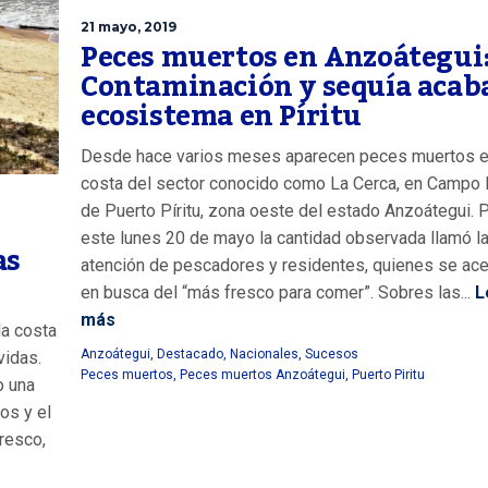
21 mayo, 2019
Peces muertos en Anzoátegui
Contaminación y sequía acab
ecosistema en Píritu
Desde hace varios meses aparecen peces muertos e
costa del sector conocido como La Cerca, en Campo 
de Puerto Píritu, zona oeste del estado Anzoátegui. 
este lunes 20 de mayo la cantidad observada llamó l
as
atención de pescadores y residentes, quienes se ace
en busca del “más fresco para comer”. Sobres las...
L
más
la costa
Anzoátegui
,
Destacado
,
Nacionales
,
Sucesos
vidas.
Peces muertos
,
Peces muertos Anzoátegui
,
Puerto Piritu
o una
os y el
Fresco,