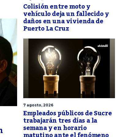
Colisión entre moto y
vehículo deja un fallecido y
daños en una vivienda de
Puerto La Cruz
7 agosto, 2026
Empleados públicos de Sucre
trabajarán tres días a la
semana y en horario
n
matutino ante el fenómeno