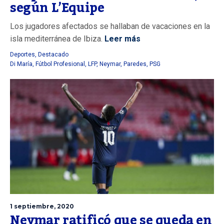
según L’Equipe
Los jugadores afectados se hallaban de vacaciones en la
isla mediterránea de Ibiza.
Leer más
Deportes
,
Destacado
Di María
,
Fútbol Profesional
,
LFP
,
Neymar
,
Paredes
,
PSG
1 septiembre, 2020
Neymar ratificó que se queda en