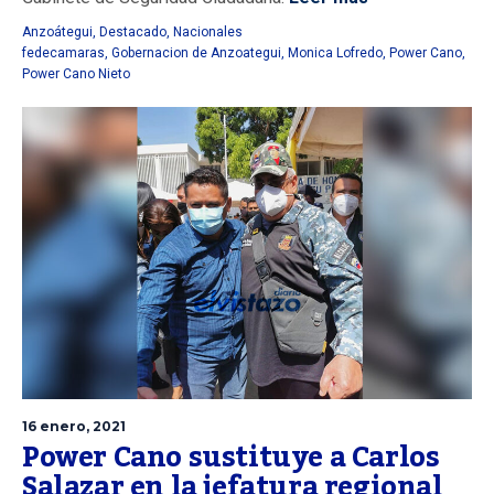
Anzoátegui
,
Destacado
,
Nacionales
fedecamaras
,
Gobernacion de Anzoategui
,
Monica Lofredo
,
Power Cano
,
Power Cano Nieto
16 enero, 2021
Power Cano sustituye a Carlos
Salazar en la jefatura regional