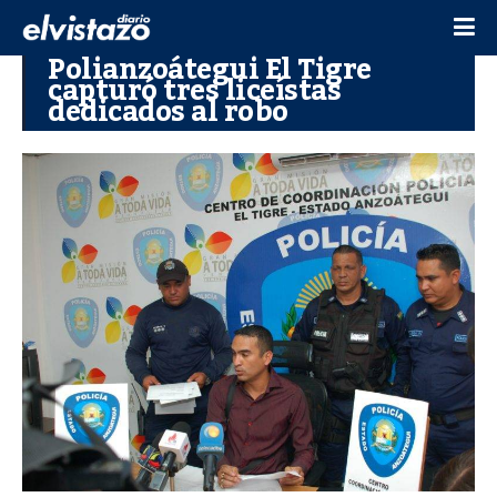
Polianzoátegui El Tigre
capturó tres liceístas
dedicados al robo