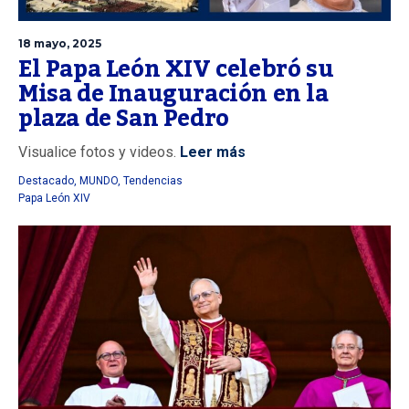
18 mayo, 2025
El Papa León XIV celebró su
Misa de Inauguración en la
plaza de San Pedro
Visualice fotos y videos.
Leer más
Destacado
,
MUNDO
,
Tendencias
Papa León XIV